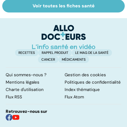
Voir toutes les fiches santé
Faire du sport à
Don de gamètes :
M
domicile, c'est
le pour et le
pr
facile !
contre d'une
av
levée de
l'anonymat
RECETTES
RAPPEL PRODUIT
LE MAG DE LA SANTÉ
CANCER
MÉDICAMENTS
Qui sommes-nous ?
Gestion des cookies
Mentions légales
Politiques de confidentialité
Charte d'utilisation
Index thématique
Flux RSS
Flux Atom
Retrouvez-nous sur