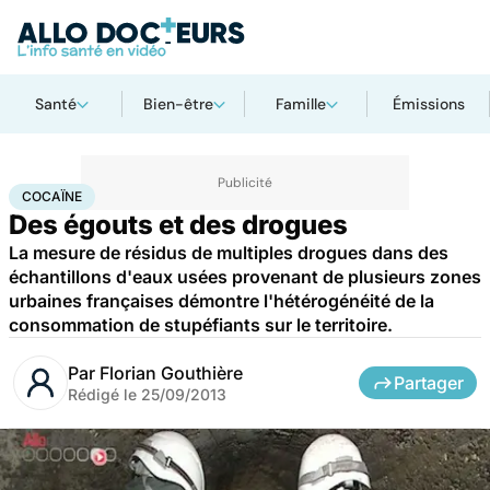
Santé
Bien-être
Famille
Émissions
Accueil
Santé
Maladies
Drogues et addictions
Cocaïne
COCAÏNE
Des égouts et des drogues
La mesure de résidus de multiples drogues dans des
échantillons d'eaux usées provenant de plusieurs zones
urbaines françaises démontre l'hétérogénéité de la
consommation de stupéfiants sur le territoire.
Par
Florian Gouthière
Partager
Rédigé le
25/09/2013