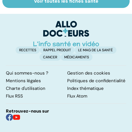
Voir toutes les fiches santé
Narcolepsie : des
Maladie de
To
crises de
Huntington : une
c
sommeil
affection
involontaires
neurologique
incurable
RECETTES
RAPPEL PRODUIT
LE MAG DE LA SANTÉ
CANCER
MÉDICAMENTS
Qui sommes-nous ?
Gestion des cookies
Mentions légales
Politiques de confidentialité
Charte d'utilisation
Index thématique
Flux RSS
Flux Atom
Retrouvez-nous sur