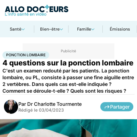
Santé
Bien-être
Famille
Émissions
Accueil
Santé
Maladies
Ponction lombaire
PONCTION LOMBAIRE
4 questions sur la ponction lombaire
C'est un examen redouté par les patients. La ponction
lombaire, ou PL, consiste à passer une fine aiguille entre
2 vertèbres. Dans quels cas est-elle indiquée ?
Comment se déroule-t-elle ? Quels sont les risques ?
Par
Dr Charlotte Tourmente
Partager
Rédigé le
03/04/2023