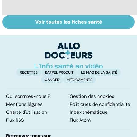
Voir toutes les fiches santé
Tout savoir sur
Votre santé en
M
les virus
vacances
ér
c
r
RECETTES
RAPPEL PRODUIT
LE MAG DE LA SANTÉ
CANCER
MÉDICAMENTS
Qui sommes-nous ?
Gestion des cookies
Mentions légales
Politiques de confidentialité
Charte d'utilisation
Index thématique
Flux RSS
Flux Atom
Retrouvez-nous sur