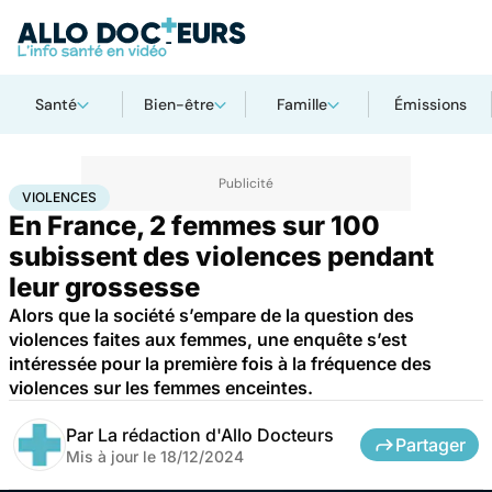
Santé
Bien-être
Famille
Émissions
Accueil
Famille
Grossesse
Violences
VIOLENCES
En France, 2 femmes sur 100
subissent des violences pendant
leur grossesse
Alors que la société s’empare de la question des
violences faites aux femmes, une enquête s’est
intéressée pour la première fois à la fréquence des
violences sur les femmes enceintes.
Par
La rédaction d'Allo Docteurs
Partager
Mis à jour le
18/12/2024