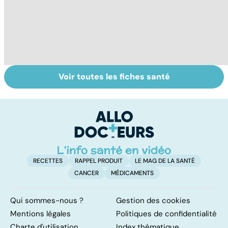
Voir toutes les fiches santé
Violences
Gynéco : un suivi
Se
sexuelles :
pour la vie
in
comment s'en
P
remettre ?
ét
RECETTES
RAPPEL PRODUIT
LE MAG DE LA SANTÉ
CANCER
MÉDICAMENTS
Qui sommes-nous ?
Gestion des cookies
Mentions légales
Politiques de confidentialité
Charte d'utilisation
Index thématique