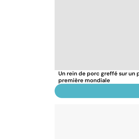
Un rein de porc greffé sur un 
première mondiale