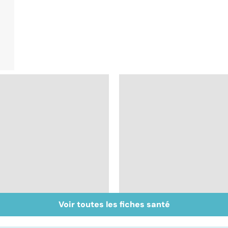
Voir toutes les fiches santé
La greffe, du
Greffe : comment
prélèvement à la
éviter les rejets ?