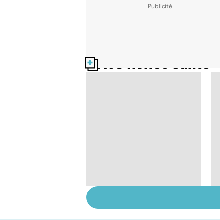
Nos fiches santé
Donner son corps à la
science