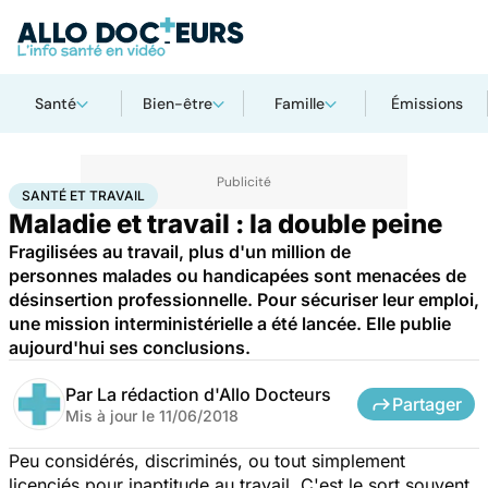
Santé
Bien-être
Famille
Émissions
Accueil
Santé
Santé et travail
SANTÉ ET TRAVAIL
Maladie et travail : la double peine
Fragilisées au travail, plus d'un million de
personnes malades ou handicapées sont menacées de
désinsertion professionnelle. Pour sécuriser leur emploi,
une mission interministérielle a été lancée. Elle publie
aujourd'hui ses conclusions.
Par
La rédaction d'Allo Docteurs
Partager
Mis à jour le
11/06/2018
Peu considérés, discriminés, ou tout simplement
licenciés pour inaptitude au travail. C'est le sort souvent