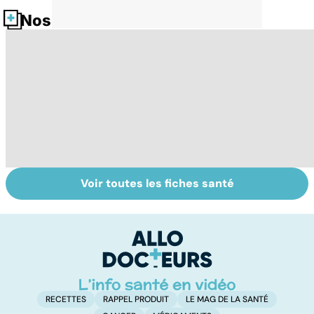
Nos fiches santé
Voir toutes les fiches santé
Les agrumes et
Dérèglement
To
leurs bienfaits
hormonal : et si
le
pour la santé
c'était les
p
surrénales ?
RECETTES
RAPPEL PRODUIT
LE MAG DE LA SANTÉ