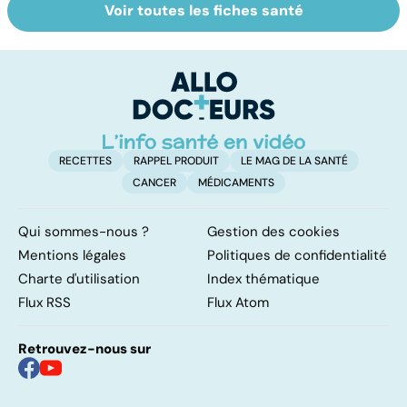
Voir toutes les fiches santé
Tout savoir sur
Inflammation des
Su
les infections
amygdales : que
le
pulmonaires
faire en cas
l'
d'angine ?
RECETTES
RAPPEL PRODUIT
LE MAG DE LA SANTÉ
CANCER
MÉDICAMENTS
Qui sommes-nous ?
Gestion des cookies
Mentions légales
Politiques de confidentialité
Charte d'utilisation
Index thématique
Flux RSS
Flux Atom
Retrouvez-nous sur