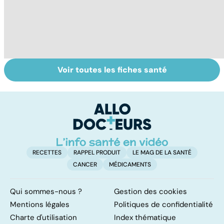
Voir toutes les fiches santé
Pollution de l'air :
Pollution : quand
A
sommes-nous
le danger vient
l
protégés ?
de l'intérieur
s
RECETTES
RAPPEL PRODUIT
LE MAG DE LA SANTÉ
CANCER
MÉDICAMENTS
Qui sommes-nous ?
Gestion des cookies
Mentions légales
Politiques de confidentialité
Charte d'utilisation
Index thématique