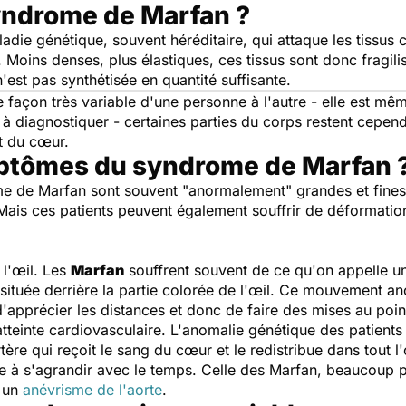
yndrome de Marfan ?
ie génétique, souvent héréditaire, qui attaque les tissus c
. Moins denses, plus élastiques, ces tissus sont donc fragil
n'est pas synthétisée en quantité suffisante.
 façon très variable d'une personne à l'autre - elle est m
le à diagnostiquer - certaines parties du corps restent cepe
et du cœur.
mptômes du syndrome de Marfan 
me de Marfan sont souvent "anormalement" grandes et fines
 Mais ces patients peuvent également souffrir de déformatio
 l'œil. Les
Marfan
souffrent souvent de ce qu'on appelle une 
 située derrière la partie colorée de l'œil. Ce mouvement an
 d'apprécier les distances et donc de faire des mises au poin
'atteinte cardiovasculaire. L'anomalie génétique des patients
artère qui reçoit le sang du cœur et le redistribue dans tou
e à s'agrandir avec le temps. Celle des Marfan, beaucoup pl
e un
anévrisme de l'aorte
.