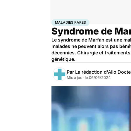
Accueil
Santé
Maladies
Maladies rares
Maladies r
MALADIES RARES
Syndrome de Mar
Le syndrome de Marfan est une mala
malades ne peuvent alors pas bénéf
décennies. Chirurgie et traitements
génétique.
Par
La rédaction d'Allo Doct
Mis à jour le
06/06/2024