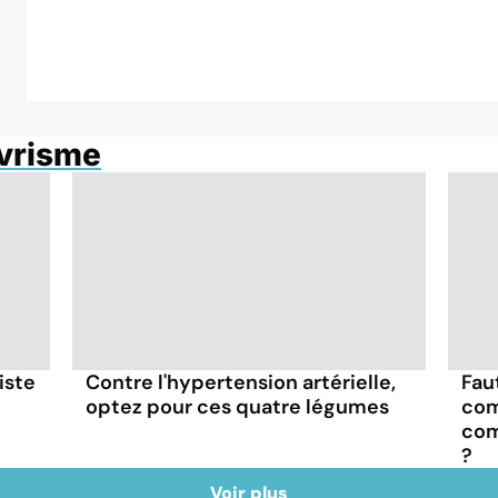
évrisme
iste
Contre l'hypertension artérielle,
Fau
optez pour ces quatre légumes
com
com
?
Voir plus