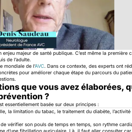
un enjeu majeur de santé publique. C’est même la première 
s de l’adulte.
e mondiale de l’
AVC
. Dans ce contexte, des experts ont ré
oncrètes pour améliorer chaque étape du parcours du patie
stions.
itions que vous avez élaborées
prévention ?
t essentiellement basée sur deux principes :
elle, la limitation du tabac, le traitement du diabète, l’activ
lé de vérifier son pouls de temps en temps, son rythme cardi
ne d’une fibrillation auriculaire. Là, il faut aller consulter c