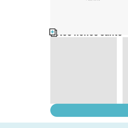
Nos fiches santé
AVC : quand le
cerveau fait une
attaque