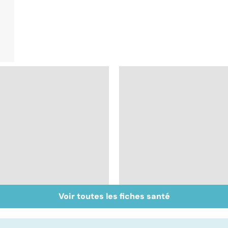
Voir toutes les fiches santé
Accident vasculaire
AVC : l'importance d
cérébral : l'enfant
la rééducation
également touché