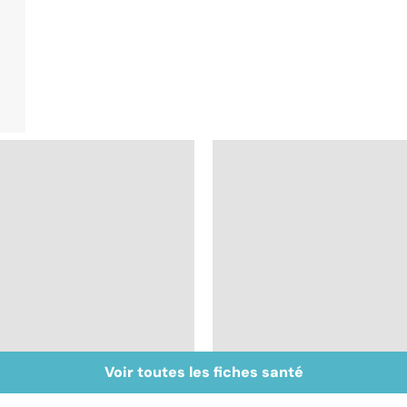
Voir toutes les fiches santé
Gynéco : un suivi
Fausse couche :
pour la vie
comment traverser