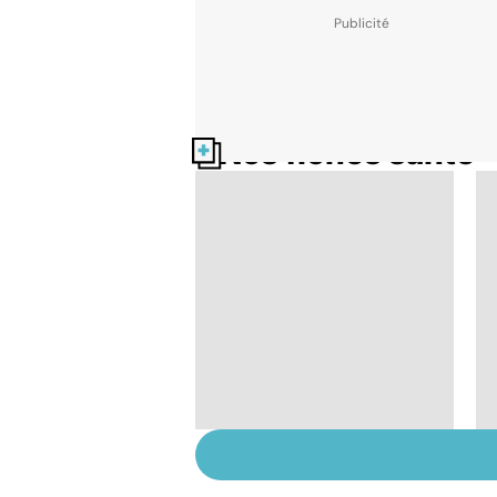
Nos fiches santé
L'avortement : quels
délais, quelles