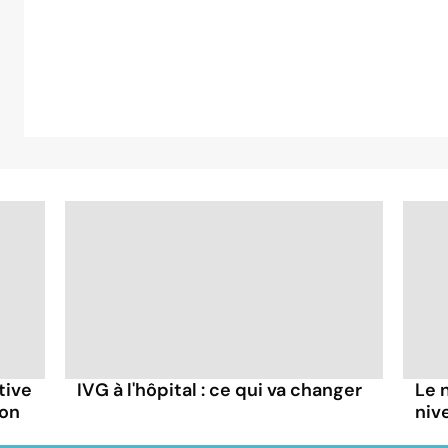
tive
IVG à l'hôpital : ce qui va changer
Le 
lon
niv