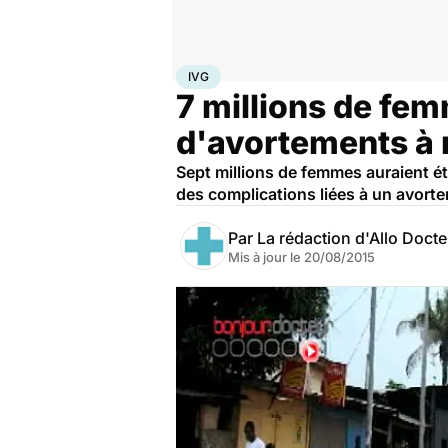
Accueil
Santé
IVG
IVG
7 millions de fe
d'avortements à 
Sept millions de femmes auraient é
des complications liées à un avorte
Par
La rédaction d'Allo Doct
Mis à jour le
20/08/2015