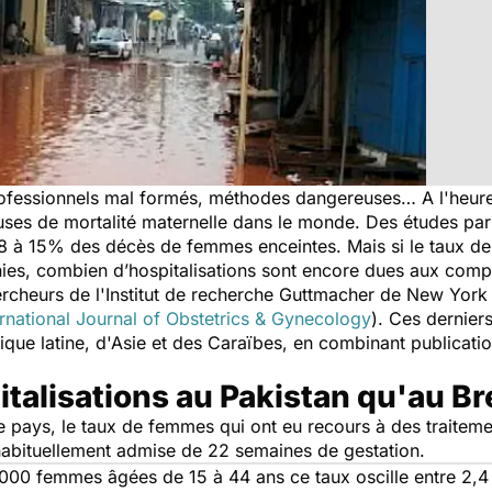
rofessionnels mal formés, méthodes dangereuses… A l'heure 
uses de mortalité maternelle dans le monde. Des études pa
8 à 15% des décès de femmes enceintes. Mais si le taux de 
es, combien d’hospitalisations sont encore dues aux complic
rcheurs de l'Institut de recherche Guttmacher de New York qu
ernational Journal of Obstetrics & Gynecology
). Ces dernier
que latine, d'Asie et des Caraïbes, en combinant publication
italisations au Pakistan qu'au Br
ue pays, le taux de femmes qui ont eu recours à des traiteme
 habituellement admise de 22 semaines de gestation.
000 femmes âgées de 15 à 44 ans ce taux oscille entre 2,4 a