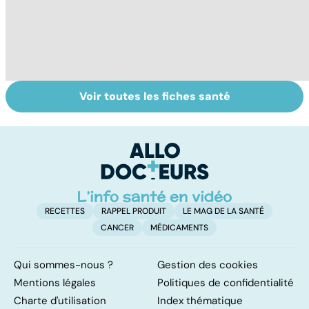
Voir toutes les fiches santé
Tout savoir sur
Inflammation des
Su
les infections
amygdales : que
le
pulmonaires
faire en cas
l'
d'angine ?
RECETTES
RAPPEL PRODUIT
LE MAG DE LA SANTÉ
CANCER
MÉDICAMENTS
Qui sommes-nous ?
Gestion des cookies
Mentions légales
Politiques de confidentialité
Charte d'utilisation
Index thématique