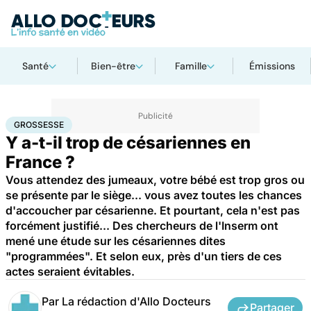
Santé
Bien-être
Famille
Émissions
Accueil
Famille
Grossesse
Grossesse
GROSSESSE
Y a-t-il trop de césariennes en
France ?
Vous attendez des jumeaux, votre bébé est trop gros ou
se présente par le siège... vous avez toutes les chances
d'accoucher par césarienne. Et pourtant, cela n'est pas
forcément justifié... Des chercheurs de l'Inserm ont
mené une étude sur les césariennes dites
"programmées". Et selon eux, près d'un tiers de ces
actes seraient évitables.
Par
La rédaction d'Allo Docteurs
Partager