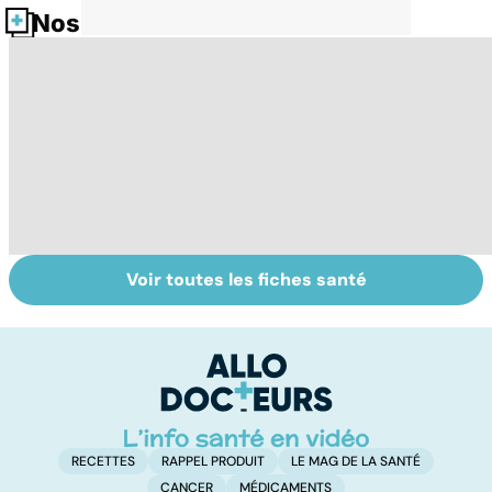
Nos fiches santé
Voir toutes les fiches santé
Gynéco : un suivi
Sexualité,
A
pour la vie
infertilité et
c
PMA, des liens
el
étroits
RECETTES
RAPPEL PRODUIT
LE MAG DE LA SANTÉ
CANCER
MÉDICAMENTS