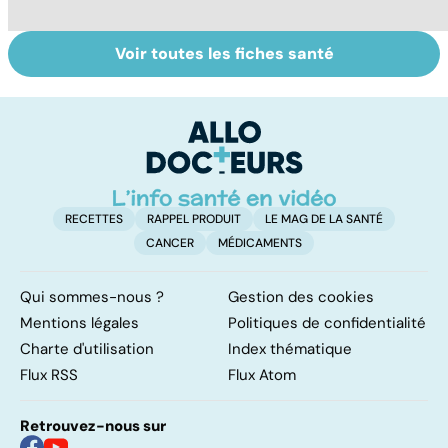
Voir toutes les fiches santé
Le magnésium,
Intestin irritable :
Al
un oligo-élément
le régime
pé
vital
FODMAP, une
solution ?
RECETTES
RAPPEL PRODUIT
LE MAG DE LA SANTÉ
CANCER
MÉDICAMENTS
Qui sommes-nous ?
Gestion des cookies
Mentions légales
Politiques de confidentialité
Charte d'utilisation
Index thématique
Flux RSS
Flux Atom
Retrouvez-nous sur