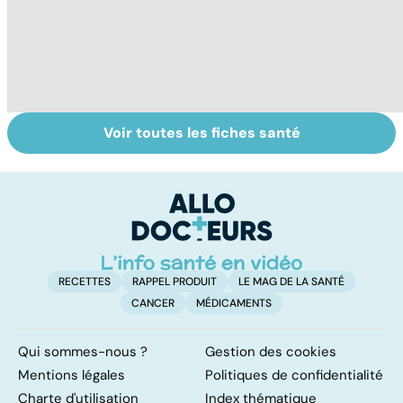
Voir toutes les fiches santé
Ados : que faire
Automutilation :
A
en cas de
des ados en
troubles du
souffrance
comportement ?
RECETTES
RAPPEL PRODUIT
LE MAG DE LA SANTÉ
CANCER
MÉDICAMENTS
Qui sommes-nous ?
Gestion des cookies
Mentions légales
Politiques de confidentialité
Charte d'utilisation
Index thématique