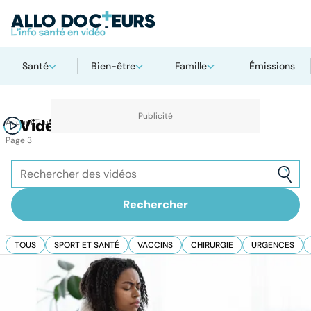
Santé
Bien-être
Famille
Émissions
Accueil
Vidéos
Toutes les vidéos sur AlloDocteurs.fr
Page 3
TOUS
SPORT ET SANTÉ
VACCINS
CHIRURGIE
URGENCES