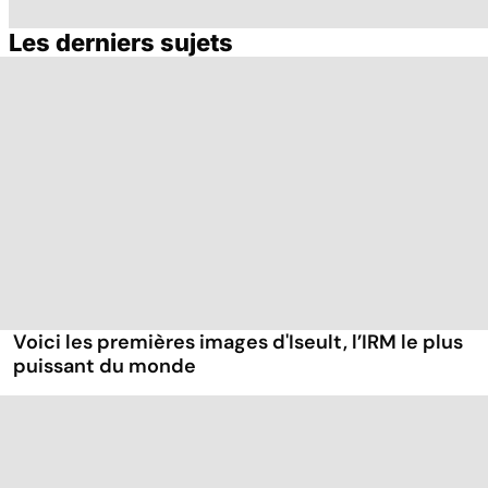
Les derniers sujets
Tout savoir sur le
Staphylocoque
M
cerveau
doré : une
c
bactérie sous
surveillance
Voici les premières images d'Iseult, l’IRM le plus
puissant du monde