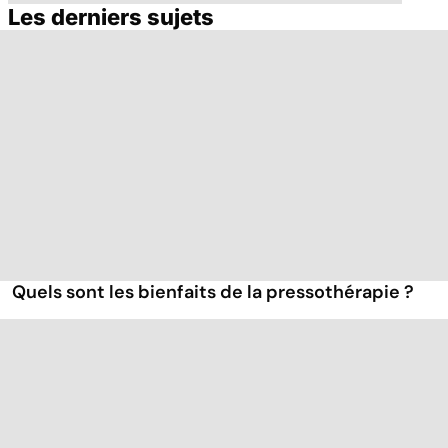
Les derniers sujets
Comment tenir
Faire du sport à
ses bonnes
domicile, c'est
résolutions
facile !
Quels sont les bienfaits de la pressothérapie ?