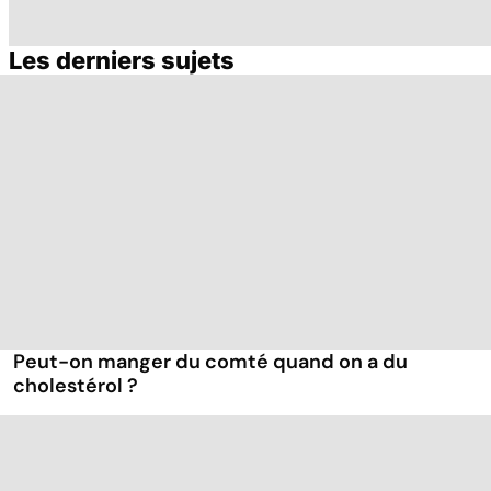
Les derniers sujets
Le magnésium,
Intestin irritable :
Al
un oligo-élément
le régime
pé
vital
FODMAP, une
solution ?
Peut-on manger du comté quand on a du
cholestérol ?